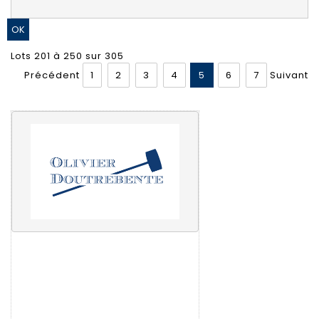
Lots 201 à 250 sur 305
Précédent
1
2
3
4
5
6
7
Suivant