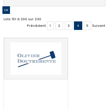
Lots 151 à 200 sur 230
Précédent
1
2
3
4
5
Suivant