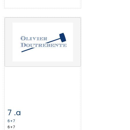
7 .a
Item detail
Zoom
6+7
6+7