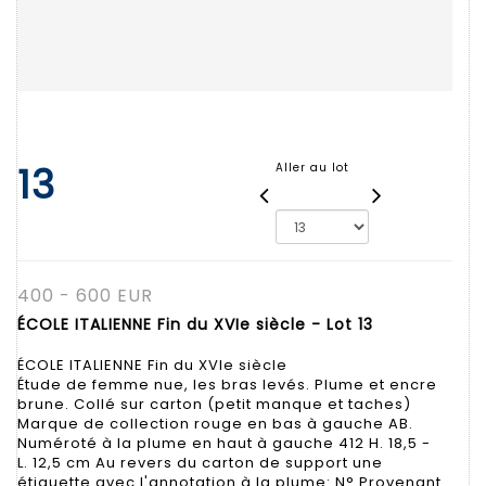
13
Aller au lot
400 - 600 EUR
ÉCOLE ITALIENNE Fin du XVIe siècle - Lot 13
ÉCOLE ITALIENNE Fin du XVIe siècle
Étude de femme nue, les bras levés. Plume et encre
brune. Collé sur carton (petit manque et taches)
Marque de collection rouge en bas à gauche AB.
Numéroté à la plume en haut à gauche 412 H. 18,5 -
L. 12,5 cm Au revers du carton de support une
étiquette avec l'annotation à la plume: N° Provenant