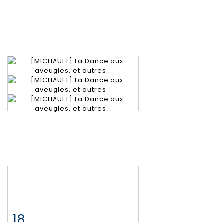
18
Item detail
Zoom