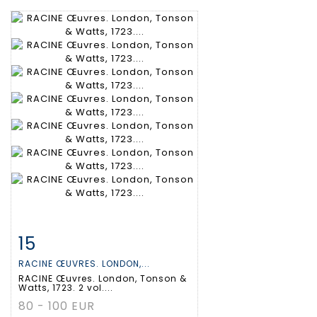
15
Item detail
Zoom
RACINE ŒUVRES. LONDON,...
RACINE Œuvres. London, Tonson &
Watts, 1723. 2 vol....
80 - 100 EUR