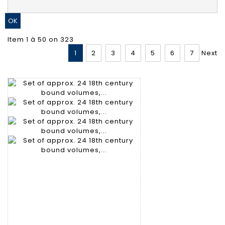
Item 1 à 50 on 323
1
2
3
4
5
6
7
Next