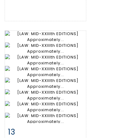
13
Item detail
Zoom