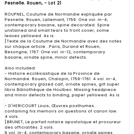
Pesnelle. Rouen, - Lot 21
ROUPNEL, Coutume de Normandie expliquée par
Pesnelle. Rouen, Lallemant, 1759. One vol. in-4,
contemporary basane, spine decorated. Spine
unstained and small tears to front cover, some
leaves yellowed. As is.
[Texte de la Coutume de Normandie avec des notes
sur chaque article...Paris, Durand et Rouen,
Besongne, 1767. One vol. in-12, contemporary
basane, ornate spine, minor defects.
Also included:
- Histoire ecclésiastique de la Province de
Normandie. Rouen, Chalopin, 1759-1761. 4 vol. in-4,
contemporary glazed calf, ornate spines, gilt super
libris Bibliothèque de Houlbec. Missing headpiece
and minor defects to binding, paper yellowed. As is.
- D'HERICOURT Louis, Œuvres posthumes...
containing his memoirs on questions of canon law.
4 vols.
[BRUNET, Le parfait notaire apostolique et procureur
des officialités. 2 vols.
6 vol. in-4, contemporary basane, ornate spines.