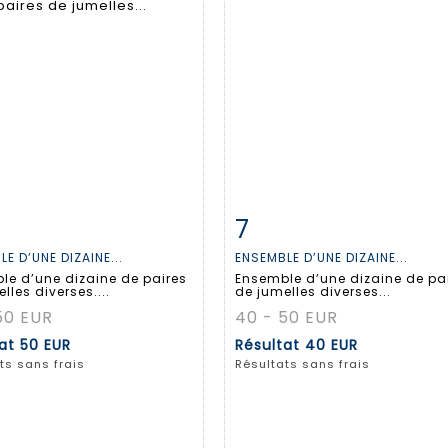
7
 détaillée
Zoom
Fiche détaillée
Zoo
E D’UNE DIZAINE...
ENSEMBLE D’UNE DIZAINE...
le d’une dizaine de paires
Ensemble d’une dizaine de pa
lles diverses....
de jumelles diverses...
50 EUR
40 - 50 EUR
tat
50 EUR
Résultat
40 EUR
ts sans frais
Résultats sans frais