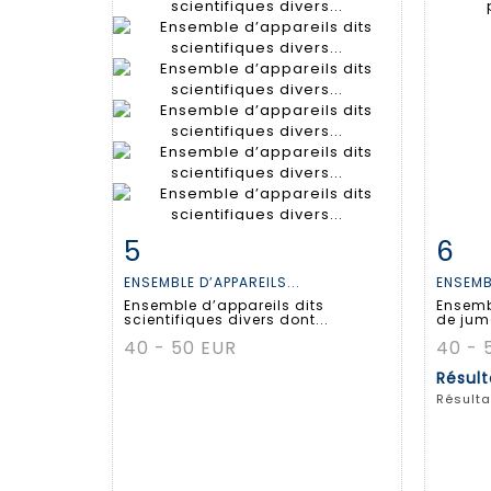
5
6
Fiche détaillée
Zoom
Fiche
ENSEMBLE D’APPAREILS...
ENSEMBL
Ensemble d’appareils dits
Ensemb
scientifiques divers dont...
de jume
40 - 50 EUR
40 - 
Résul
Résulta