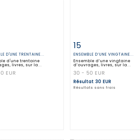
15
 détaillée
Zoom
Fiche détaillée
Zoo
E D'UNE TRENTAINE...
ENSEMBLE D’UNE VINGTAINE...
le d'une trentaine
Ensemble d’une vingtaine
ges, livres, sur la...
d’ouvrages, livres, sur la...
50 EUR
30 - 50 EUR
Résultat
30 EUR
Résultats sans frais