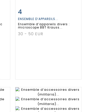
4
m
Fiche détaillée
Zoom
ENSEMBLE D’APPAREILS...
ec
Ensemble d’appareils divers :
microscope BBT Krauss...
30 - 50 EUR