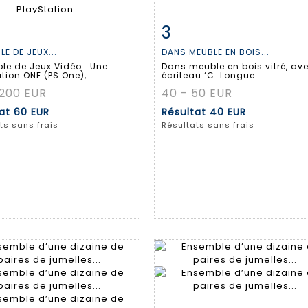
3
 détaillée
Zoom
Fiche détaillée
Zoo
E DE JEUX...
DANS MEUBLE EN BOIS...
le de Jeux Vidéo : Une
Dans meuble en bois vitré, av
tion ONE (PS One),...
écriteau ‘C. Longue...
 200 EUR
40 - 50 EUR
tat
60 EUR
Résultat
40 EUR
ts sans frais
Résultats sans frais