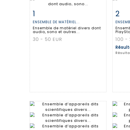
1
2
Fiche détaillée
Zoom
Fiche
ENSEMBLE DE MATÉRIEL...
ENSEMBL
Ensemble de matériel divers dont
Ensemb
audio, sono et autres...
PlaySta
30 - 50 EUR
100 -
Résul
Résulta