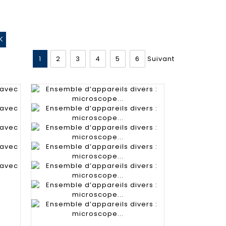
1
2
3
4
5
6
Suivant