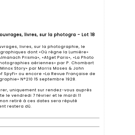
uvrages, livres, sur la photogra - Lot 18
rages, livres, sur la photographie, le
ographiques dont «Où règne la Lumière»
lmanach Prisma», «Atget Paris», «La Photo
«Photographies aériennes» par P. Chombart
Minox Story» par Morris Moses & John
of SpyFi» ou encore «La Revue Française de
raphie» N°210 15 septembre 1928.
tirer, uniquement sur rendez-vous auprès
te le vendredi 7 février et le mardi 11
t non retiré à ces dates sera réputé
nt restera dû.