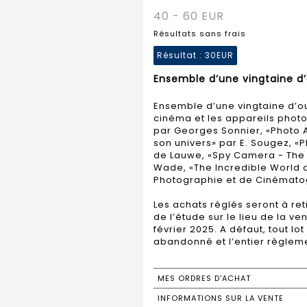
40 - 60 EUR
Résultats sans frais
Résultat :
30EUR
Ensemble d’une vingtaine d’o
Ensemble d’une vingtaine d’ouv
cinéma et les appareils phot
par Georges Sonnier, «Photo A
son univers» par E. Sougez, 
de Lauwe, «Spy Camera - The 
Wade, «The Incredible World 
Photographie et de Cinématog
Les achats réglés seront à re
de l’étude sur le lieu de la ven
février 2025. A défaut, tout lo
abandonné et l’entier règleme
MES ORDRES D'ACHAT
INFORMATIONS SUR LA VENTE