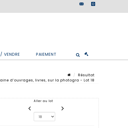
maisondeventes@doutr
instagram
/ VENDRE
PAIEMENT
Résultat
ne d’ouvrages, livres, sur la photogra - Lot 18
Lot n° 18
Aller au lot