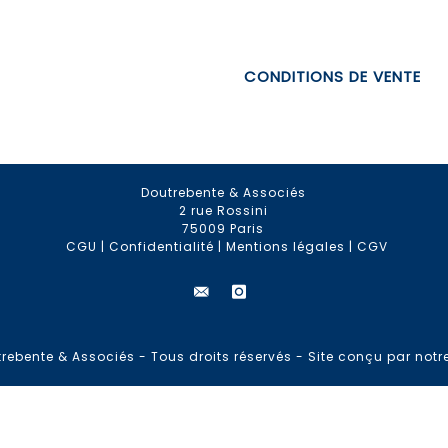
CONDITIONS DE VENTE
Doutrebente & Associés
2 rue Rossini
75009 Paris
CGU
|
Confidentialité
|
Mentions légales
|
CGV
rebente & Associés - Tous droits réservés -
Site conçu par notr