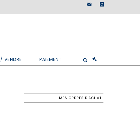
maisondeventes@doutr
instagram
/ VENDRE
PAIEMENT
MES ORDRES D'ACHAT