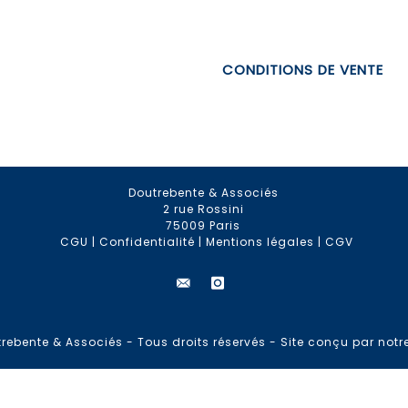
CONDITIONS DE VENTE
Doutrebente & Associés
2 rue Rossini
75009 Paris
CGU
|
Confidentialité
|
Mentions légales
|
CGV
rebente & Associés - Tous droits réservés -
Site conçu par notr