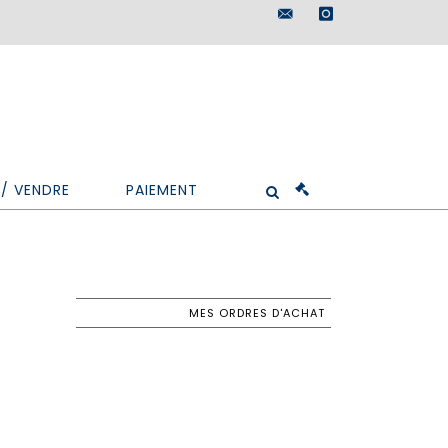
maisondeventes@doutr
instagram
/ VENDRE
PAIEMENT
MES ORDRES D'ACHAT