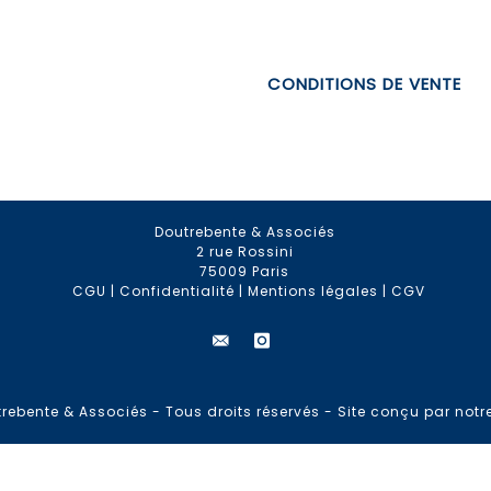
CONDITIONS DE VENTE
Doutrebente & Associés
2 rue Rossini
75009 Paris
CGU
|
Confidentialité
|
Mentions légales
|
CGV
rebente & Associés - Tous droits réservés -
Site conçu par notr