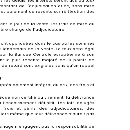
 les délais, les intérêts seront dus au taux
e montant de l'adjudication et ce, sans mise
et paiement ou revente sur réitération des
nt le jour de la vente, les frais de mise au
tière charge de l’adjudicataire.
eront appliquées dans le cas où les sommes
e lendemain de la vente. Le taux sera égal
é par la Banque Centrale européenne à son
t la plus récente majoré de 10 points de
 de retard sont exigibles sans qu’un rappel
s
:
après paiement intégral du prix, des frais et
que non certifié ou virement, la délivrance
 l’encaissement définitif. Les lots adjugés
 frais et périls des adjudicataires, dès
alors même que leur délivrance n’aurait pas
sinage n’engagent pas la responsabilité de