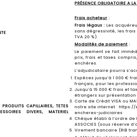
PRÉSENCE OBLIGATOIRE A LA
Frais acheteur
:
Frais légaux :
Les acquéreur
sans dégressivité, les frais
NTE
TVA 20 %).
Modalités de paiement
:
Le paiement se fait imméd
prix, frais et taxes compri
enchères.
L’adjudicataire pourra s’ac
Espèces jusqu’à 1 000 € fra
français, pour les professi
Jusqu’à 15 000 € frais et t
étrangers sur présentation
Carte de Crédit VISA ou M
PRODUITS CAPILLAIRES, TETES
notre site internet :
https:/
SSOIRES DIVERS, MATERIEL
encheres-judiciaires
Chèque établi à l’ordre de
ASSOCIES (sous réserve d’a
Virement bancaire (RIB tr