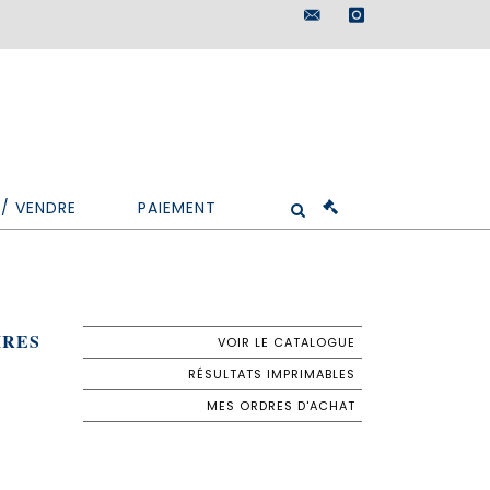
maisondeventes@doutr
instagram
/ VENDRE
PAIEMENT
IRES
VOIR LE CATALOGUE
RÉSULTATS IMPRIMABLES
MES ORDRES D'ACHAT