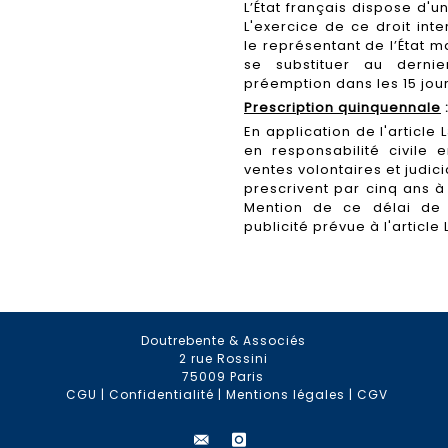
L’État français dispose d'
L'exercice de ce droit int
le représentant de l’État m
se substituer au dernie
préemption dans les 15 jour
Prescription quinquennale
En application de l'articl
en responsabilité civile
ventes volontaires et judi
prescrivent par cinq ans à
Mention de ce délai de 
publicité prévue à l'article L
Doutrebente & Associés
2 rue Rossini
75009 Paris
CGU
|
Confidentialité
|
Mentions légales
|
CGV