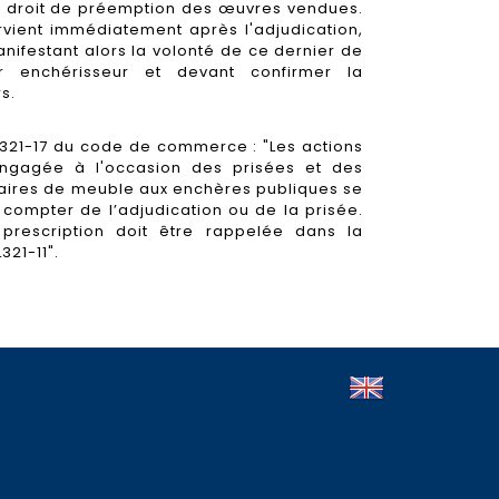
un droit de préemption des œuvres vendues.
ervient immédiatement après l'adjudication,
anifestant alors la volonté de ce dernier de
r enchérisseur et devant confirmer la
s.
:
e L321-17 du code de commerce : "Les actions
 engagée à l'occasion des prisées et des
ciaires de meuble aux enchères publiques se
 compter de l’adjudication ou de la prisée.
prescription doit être rappelée dans la
321-11".