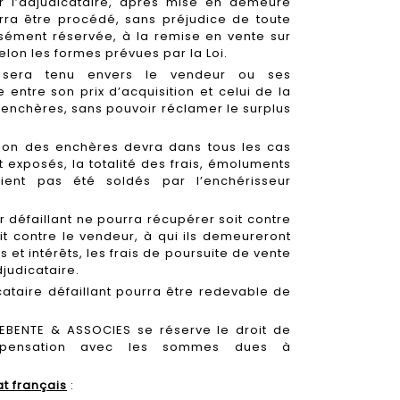
 l’adjudicataire, après mise en demeure
urra être procédé, sans préjudice de toute
ssément réservée, à la remise en vente sur
elon les formes prévues par la Loi.
nt sera tenu envers le vendeur ou ses
 entre son prix d’acquisition et celui de la
s enchères, sans pouvoir réclamer le surplus
ation des enchères devra dans tous les cas
t exposés, la totalité des frais, émoluments
aient pas été soldés par l’enchérisseur
r défaillant ne pourra récupérer soit contre
oit contre le vendeur, à qui ils demeureront
et intérêts, les frais de poursuite de vente
djudicataire.
icataire défaillant pourra être redevable de
EBENTE & ASSOCIES se réserve le droit de
pensation avec les sommes dues à
at français
: