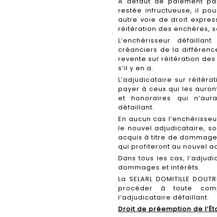
A défaut de paiement par
restée infructueuse, il po
autre voie de droit expre
réitération des enchères, s
L’enchérisseur défailla
créanciers de la différence
revente sur réitération de
s’il y en a.
L’adjudicataire sur réitér
payer à ceux qui les auron
et honoraires qui n’aur
défaillant.
En aucun cas l’enchérisseu
le nouvel adjudicataire, s
acquis à titre de dommages 
qui profiteront au nouvel a
Dans tous les cas, l’adjud
dommages et intérêts.
La SELARL DOMITILLE DOUTR
procéder à toute com
l’adjudicataire défaillant.
Droit de préemption de l’Ét