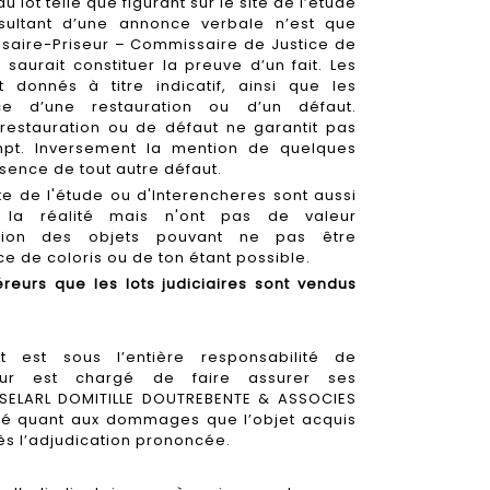
 lot telle que figurant sur le site de l’étude
sultant d’une annonce verbale n’est que
ssaire-Priseur – Commissaire de Justice de
 saurait constituer la preuve d’un fait. Les
 donnés à titre indicatif, ainsi que les
ence d’une restauration ou d’un défaut.
 restauration ou de défaut ne garantit pas
mpt. Inversement la mention de quelques
sence de tout autre défaut.
ite de l'étude ou d'Interencheres sont aussi
 la réalité mais n'ont pas de valeur
ortion des objets pouvant ne pas être
e de coloris ou de ton étant possible.
eurs que les lots judiciaires sont vendus
jet est sous l’entière responsabilité de
éreur est chargé de faire assurer ses
 SELARL DOMITILLE DOUTREBENTE & ASSOCIES
ité quant aux dommages que l’objet acquis
dès l’adjudication prononcée.