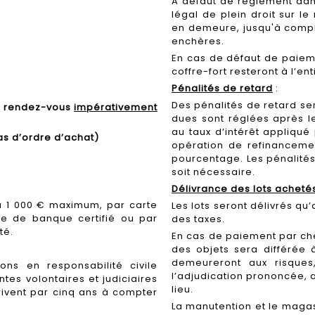
A défaut de règlement dans
légal de plein droit sur l
en demeure, jusqu'à compl
enchères.
En cas de défaut de paieme
coffre-fort resteront à l’en
Pénalités de retard
:
Des pénalités de retard s
ur rendez-vous
impérativement
dues sont réglées après l
au taux d’intérêt appliqu
as d’ordre d’achat)
opération de refinancemen
pourcentage. Les pénalités
soit nécessaire.
Délivrance des lots acheté
 1 000 € maximum, par carte
Les lots seront délivrés qu’
ue de banque certifié ou par
des taxes.
ité.
En cas de paiement par chè
des objets sera différée à
demeureront aux risques,
ns en responsabilité civile
l’adjudication prononcée, 
tes volontaires et judiciaires
lieu.
ivent par cinq ans à compter
La manutention et le maga