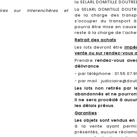
la SELARL DOMITILLE DOUTR
La SELARL DOMITILLE DOUT
res sur Interenchères et
de la charge des transp
s’occuper du transport à 
pourra être mise en cause 
reste à la charge de l’ache
Retrait des achats
:
Les lots devront être
impér
vente ou sur rendez-vous a
Prendre
rendez-vous avec
délivrance
.
- par téléphone : 01.55.07.9
- par mail :
judiciaire@dou
Les lots non retirés par 
abandonnés et ne pourront
Il ne sera procédé à aucu
les délais prévus.
Garanties
:
Les objets sont vendus en l
à la vente ayant permi
présentés, aucune réclamat