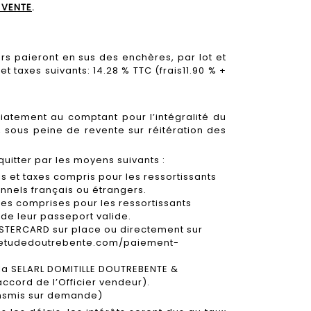
 VENTE
.
s paieront en sus des enchères, par lot et
 et taxes suivants: 14.28 % TTC (frais11.90 % +
iatement au comptant pour l’intégralité du
s, sous peine de revente sur réitération des
quitter par les moyens suivants :
is et taxes compris pour les ressortissants
onnels français ou étrangers.
axes comprises pour les ressortissants
 de leur passeport valide.
ASTERCARD sur place ou directement sur
/etudedoutrebente.com/paiement-
 la SELARL DOMITILLE DOUTREBENTE &
ccord de l’Officier vendeur).
ansmis sur demande)