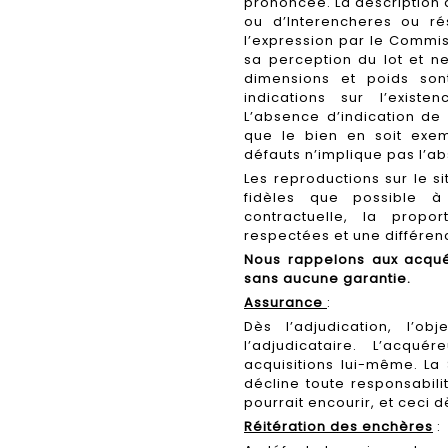
prononcée. La description du
ou d’Interencheres ou ré
l’expression par le Commi
sa perception du lot et ne
dimensions et poids sont
indications sur l’exist
L’absence d’indication de
que le bien en soit exe
défauts n’implique pas l’ab
Les reproductions sur le s
fidèles que possible à
contractuelle, la prop
respectées et une différenc
Nous rappelons aux acquér
sans aucune garantie.
Assurance
:
Dès l’adjudication, l’ob
l’adjudicataire. L’acqu
acquisitions lui-même. La
décline toute responsabil
pourrait encourir, et ceci 
Réitération des enchères
: