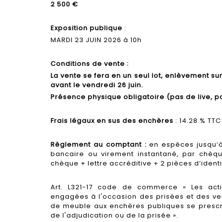
2 500 €
Exposition publique
:
MARDI 23 JUIN 2026 à 10h
Conditions de vente :
La vente se fera en un seul lot, enlèvement s
avant le vendredi 26 juin.
Présence physique obligatoire (pas de live, p
Frais légaux en sus des enchères
: 14.28 % TTC
Règlement au comptant :
en espèces jusqu’à
bancaire ou virement instantané, par chèq
chèque + lettre accréditive + 2 pièces d’ident
Art. L321-17 code de commerce « Les actio
engagées à l'occasion des prisées et des ven
de meuble aux enchères publiques se prescr
de l'adjudication ou de la prisée ».