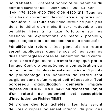
Doutrebente. - Virement bancaire au bénéfice du
compte suivant : RIB : 30066 10071 00010648502 18 –
IBAN fr76 3006 6100 7100 0106 4850 218. Tous les
frais liés au virement devront être supportés par
l’acquéreur. Si toute fois l’acquéreur ne paie pas
dans le délai d’un mois, il sera redevable des
pénalités liées à la taxe forfaitaire sur les
cessions ou exportations de métaux précieux,
bijoux, objets d’art, de collections ou d’antiquités.
Pénalités de retard
: Des pénalités de retard
seront appliquées dans le cas où les sommes
dues sont réglées après le lendemain de la vente.
Le taux sera égal au taux d’intérêt appliqué par la
Banque Centrale européenne à son opération de
refinancement la plus récente majoré de 10 points
de pourcentage. Les pénalités de retard sont
exigibles sans qu’un rappel soit nécessaire.
Tout
bordereau d’adjudication demeuré impayé
auprès de DOUTREBENTE SARL ou ayant fait l’objet
d’un retard de paiement est susceptible
d’inscription au Fichier TEMIS.
Délivrance des lots achetés
: Les lots seront
délivrés qu’après paiement intégral du prix, des