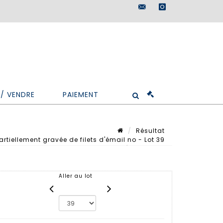
maisondeventes@doutr
instagram
/ VENDRE
PAIEMENT
Résultat
rtiellement gravée de filets d'émail no - Lot 39
Lot n° 39
Aller au lot