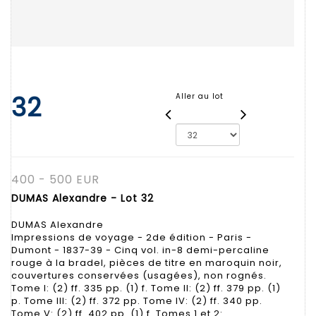
32
Aller au lot
400 - 500 EUR
DUMAS Alexandre - Lot 32
DUMAS Alexandre
Impressions de voyage - 2de édition - Paris -
Dumont - 1837-39 - Cinq vol. in-8 demi-percaline
rouge à la bradel, pièces de titre en maroquin noir,
couvertures conservées (usagées), non rognés.
Tome I: (2) ff. 335 pp. (1) f. Tome II: (2) ff. 379 pp. (1)
p. Tome III: (2) ff. 372 pp. Tome IV: (2) ff. 340 pp.
Tome V: (2) ff. 402 pp. (1) f. Tomes 1 et 2: