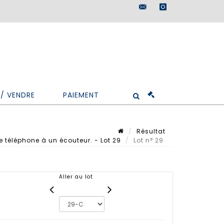
maisondeventes@doutr
instagram
/ VENDRE
PAIEMENT
Résultat
 téléphone à un écouteur. - Lot 29
Lot n° 29
Aller au lot