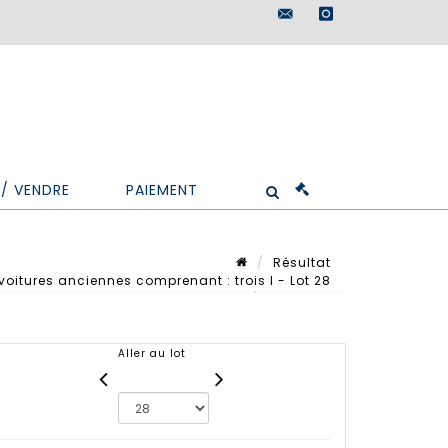
maisondeventes@doutr
instagram
/ VENDRE
PAIEMENT
Résultat
oitures anciennes comprenant : trois l - Lot 28
Lot n° 28
Aller au lot