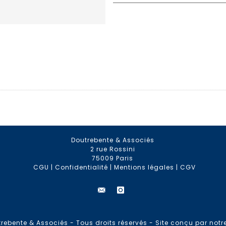
Doutrebente & Associés
2 rue Rossini
75009 Paris
CGU
|
Confidentialité
|
Mentions légales
|
CGV
rebente & Associés - Tous droits réservés -
Site conçu par notr