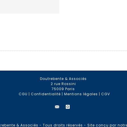
Doutrebente & Associés
2 rue Rossini
75009 Paris
CGU
|
Confidentialité
|
Mentions légales
|
CGV
rebente & Associés - Tous droits réservés -
Site conçu par notr