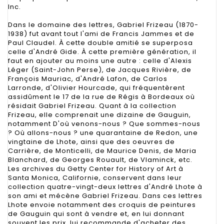
Inc.
Dans le domaine des lettres, Gabriel Frizeau (1870-
1938) fut avant tout l'ami de Francis Jammes et de
Paul Claudel. À cette double amitié se superposa
celle d'André Gide. À cette première génération, il
faut en ajouter au moins une autre : celle d'Alexis
Léger (Saint-John Perse), de Jacques Rivière, de
François Mauriac, d'André Lafon, de Carlos
Larronde, d'Olivier Hourcade, qui fréquentèrent
assidûment le 17 de la rue de Régis à Bordeaux où
résidait Gabriel Frizeau. Quant à la collection
Frizeau, elle comprenait une dizaine de Gauguin,
notamment D'où venons-nous ? Que sommes-nous
? Où allons-nous ? une quarantaine de Redon, une
vingtaine de Lhote, ainsi que des oeuvres de
Carrière, de Monticelli, de Maurice Denis, de Maria
Blanchard, de Georges Rouault, de Vlaminck, etc.
Les archives du Getty Center for History of Art à
Santa Monica, Californie, conservent dans leur
collection quatre-vingt-deux lettres d'André Lhote à
son ami et mécène Gabriel Frizeau. Dans ces lettres
Lhote envoie notamment des croquis de peintures
de Gauguin qui sont à vendre et, en lui donnant
souvent les prix, lui recommande d'acheter des