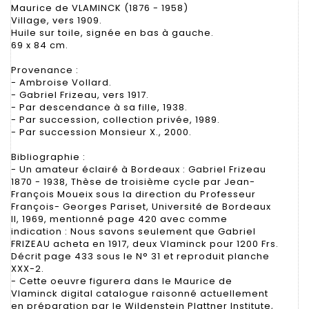
Maurice de VLAMINCK (1876 - 1958)
Village, vers 1909.
Huile sur toile, signée en bas à gauche.
69 x 84 cm.
Provenance :
- Ambroise Vollard.
- Gabriel Frizeau, vers 1917.
- Par descendance à sa fille, 1938.
- Par succession, collection privée, 1989.
- Par succession Monsieur X., 2000.
Bibliographie :
- Un amateur éclairé à Bordeaux : Gabriel Frizeau
1870 - 1938, Thèse de troisième cycle par Jean-
François Moueix sous la direction du Professeur
François- Georges Pariset, Université de Bordeaux
II, 1969, mentionné page 420 avec comme
indication : Nous savons seulement que Gabriel
FRIZEAU acheta en 1917, deux Vlaminck pour 1200 Frs.
Décrit page 433 sous le N° 31 et reproduit planche
XXX-2.
- Cette oeuvre figurera dans le Maurice de
Vlaminck digital catalogue raisonné actuellement
en préparation par le Wildenstein Plattner Institute,