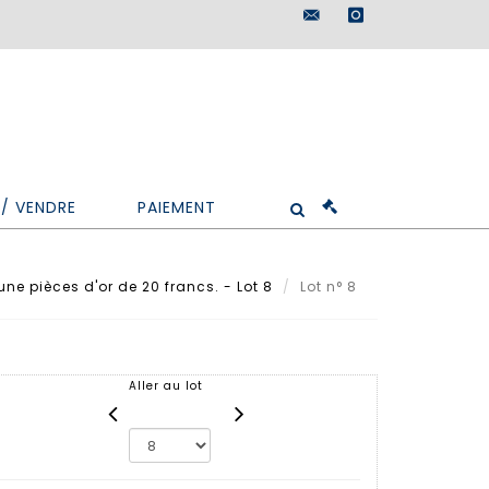
maisondeventes@doutr
instagram
/ VENDRE
PAIEMENT
ne pièces d'or de 20 francs. - Lot 8
Lot n° 8
Aller au lot