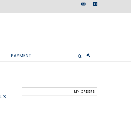
maisondeventes@doutr
instagram
PAYMENT
MY ORDERS
AUX