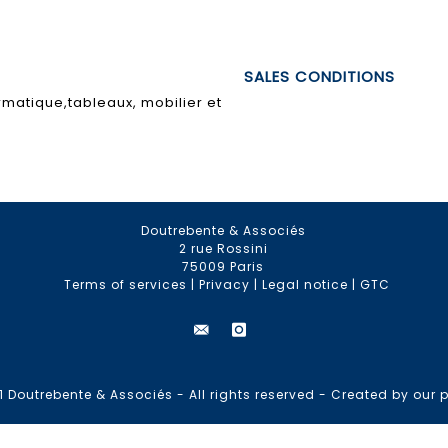
SALES CONDITIONS
rmatique,tableaux, mobilier et
Doutrebente & Associés
2 rue Rossini
75009 Paris
Terms of services
|
Privacy
|
Legal notice
|
GTC
 Doutrebente & Associés - All rights reserved -
Created by our p