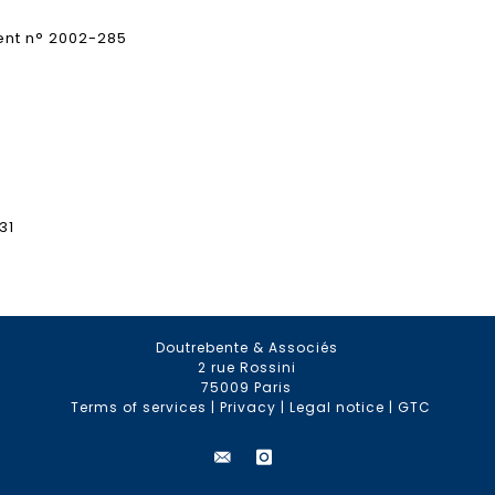
ent n° 2002-285
31
Doutrebente & Associés
2 rue Rossini
75009 Paris
Terms of services
|
Privacy
|
Legal notice
|
GTC