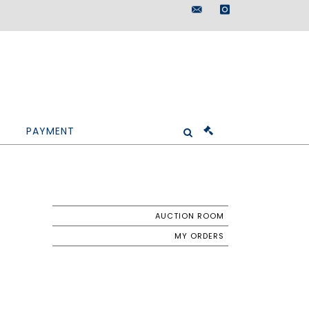
maisondeventes@doutr
instagram
PAYMENT
AUCTION ROOM
MY ORDERS