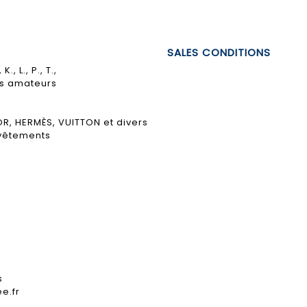
SALES CONDITIONS
, L., P., T.,
rs amateurs
OR, HERMÈS, VUITTON et divers
 vêtements
s
ee.fr