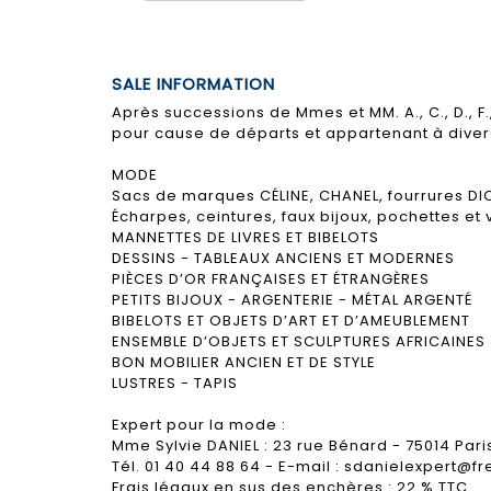
SALE INFORMATION
Après successions de Mmes et MM. A., C., D., F., K.
pour cause de départs et appartenant à dive
MODE
Sacs de marques CÉLINE, CHANEL, fourrures DI
Écharpes, ceintures, faux bijoux, pochettes et
MANNETTES DE LIVRES ET BIBELOTS
DESSINS - TABLEAUX ANCIENS ET MODERNES
PIÈCES D’OR FRANÇAISES ET ÉTRANGÈRES
PETITS BIJOUX - ARGENTERIE - MÉTAL ARGENTÉ
BIBELOTS ET OBJETS D’ART ET D’AMEUBLEMENT
ENSEMBLE D’OBJETS ET SCULPTURES AFRICAINES
BON MOBILIER ANCIEN ET DE STYLE
LUSTRES - TAPIS
Expert pour la mode :
Mme Sylvie DANIEL : 23 rue Bénard - 75014 Pari
Tél. 01 40 44 88 64 - E-mail : sdanielexpert@fr
Frais légaux en sus des enchères : 22 % TTC