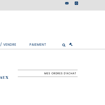
maisondeventes@doutr
instagram
/ VENDRE
PAIEMENT
MES ORDRES D'ACHAT
EAUX