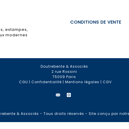
CONDITIONS DE VENTE
hes, estampes,
eaux modernes
Doutrebente & Associés
2 rue Rossini
75009 Paris
CGU
|
Confidentialité
|
Mentions légales
|
CGV
rebente & Associés - Tous droits réservés -
Site conçu par notr