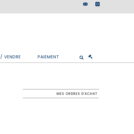
maisondeventes@doutr
instagram
/ VENDRE
PAIEMENT
MES ORDRES D'ACHAT