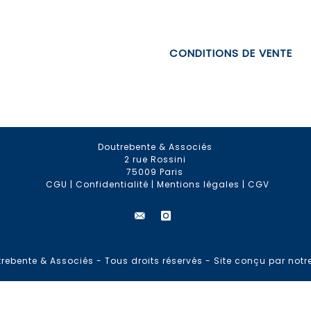
CONDITIONS DE VENTE
Doutrebente & Associés
2 rue Rossini
75009 Paris
CGU
|
Confidentialité
|
Mentions légales
|
CGV
rebente & Associés - Tous droits réservés -
Site conçu par notr