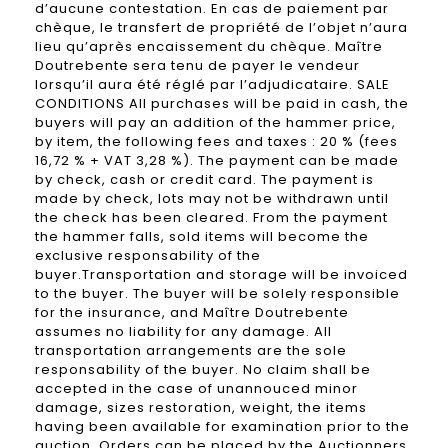
d’aucune contestation. En cas de paiement par
chèque, le transfert de propriété de l’objet n’aura
lieu qu’après encaissement du chèque. Maître
Doutrebente sera tenu de payer le vendeur
lorsqu’il aura été réglé par l’adjudicataire. SALE
CONDITIONS All purchases will be paid in cash, the
buyers will pay an addition of the hammer price,
by item, the following fees and taxes : 20 % (fees
16,72 % + VAT 3,28 %). The payment can be made
by check, cash or credit card. The payment is
made by check, lots may not be withdrawn until
the check has been cleared. From the payment
the hammer falls, sold items will become the
exclusive responsability of the
buyer.Transportation and storage will be invoiced
to the buyer. The buyer will be solely responsible
for the insurance, and Maître Doutrebente
assumes no liability for any damage. All
transportation arrangements are the sole
responsability of the buyer. No claim shall be
accepted in the case of unannouced minor
damage, sizes restoration, weight, the items
having been available for examination prior to the
auction. Orders can be placed by the Auctionners