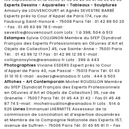
Experts
Dessins - Aquarelles - Tableaux - Sculptures
Amaury de LOUVENCOURT et Agnès SEVESTRE BARBÉ
Experts près la Cour d’Appel de Paris 174, rue du
Faubourg Saint-Honoré - 75008 Paris Tél : 01 42 89 50 20
- Fax : 01 45 63 99 78 E-mail :
sevestre@louvencourt.com Lots : 1 à 398, 504 à 513
Estampes
Sylvie COLLIGNON Membre du SFEP (Syndicat
Français des Experts Professionnels en OEuvres d’Art et
Objets de Collection) 45, rue Sainte-Anne - 75001 Paris
Tél. : 01 42 96 12 17 Fax : 01 42 96 12 36 E-mail :
collignonsylvie@wanadoo.fr Lots : 399 à 443
Photographies
Viviane ESDERS Expert près la Cour
d’Appel de Paris 40, rue Pascal - 75013 Paris Tél. 01 43
31 10 10 E-mail : esders@wanadoo.fr Lots : 444 à 503
Affiches - Art Contemporain
Michel ROUDILLON Membre
du SFEP (Syndicat Français des Experts Professionnels
en OEuvres d’Art et Objets de Collection) 35, rue de
Grenelle - 75007 Paris Tél. 01 45 44 31 42 - Fax 01 45 48
87 74 E-mail : michelroudillon@wanadoo.fr Lots : 514 à
525
Livres
Emmanuel LHERMITTE Assesseur de la
commission de conciliation et d’expertise douanières
et Membre de la Compagnie Nationale des Experts 157,
avenue de Suffren - 75006 Paris Tél. 01 40 65 91 11 - Fax