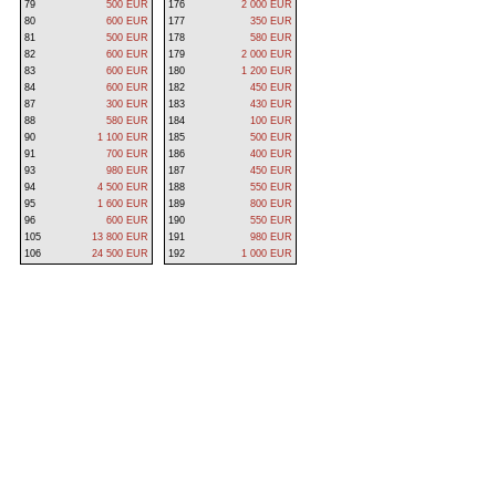
79
500 EUR
176
2 000 EUR
80
600 EUR
177
350 EUR
81
500 EUR
178
580 EUR
82
600 EUR
179
2 000 EUR
83
600 EUR
180
1 200 EUR
84
600 EUR
182
450 EUR
87
300 EUR
183
430 EUR
88
580 EUR
184
100 EUR
90
1 100 EUR
185
500 EUR
91
700 EUR
186
400 EUR
93
980 EUR
187
450 EUR
94
4 500 EUR
188
550 EUR
95
1 600 EUR
189
800 EUR
96
600 EUR
190
550 EUR
105
13 800 EUR
191
980 EUR
106
24 500 EUR
192
1 000 EUR