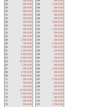
36
300 EUR
143
650 EUR
38
300 EUR
144
1 200 EUR
39
200 EUR
146
200 EUR
40
280 EUR
147
3 000 EUR
42
380 EUR
148
600 EUR
45
450 EUR
149
900 EUR
48
180 EUR
150
5 600 EUR
49
300 EUR
151
300 EUR
51
200 EUR
152
1 450 EUR
53
450 EUR
153
550 EUR
54
200 EUR
154
300 EUR
58
2 500 EUR
155
180 EUR
59
700 EUR
156
1 000 EUR
60
5 000 EUR
157
1 000 EUR
61
2 100 EUR
158
220 EUR
62
3 000 EUR
159
120 EUR
63
6 500 EUR
160
330 EUR
64
65 000 EUR
161
1 700 EUR
65
1 750 EUR
162
950 EUR
67
350 EUR
164
1 600 EUR
68
2 700 EUR
165
450 EUR
69
5 800 EUR
166
120 EUR
71
300 EUR
167
5 700 EUR
72
300 EUR
168
550 EUR
73
300 EUR
169
280 EUR
74
21 000 EUR
170
220 EUR
75
5 000 EUR
171
3 400 EUR
76
1 200 EUR
172
350 EUR
77
500 EUR
174
1 250 EUR
78
500 EUR
175
1 750 EUR