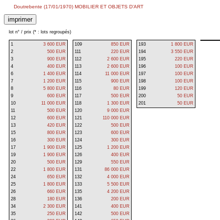
Doutrebente (17/01/1970) MOBILIER ET OBJETS D’ART
lot n° / prix (* : lots regroupés)
1
3 600 EUR
109
850 EUR
193
1 800 EUR
2
500 EUR
111
220 EUR
194
3 550 EUR
3
900 EUR
112
2 600 EUR
195
220 EUR
4
400 EUR
113
2 600 EUR
196
100 EUR
6
1 400 EUR
114
11 000 EUR
197
100 EUR
7
1 200 EUR
115
900 EUR
198
100 EUR
8
5 800 EUR
116
80 EUR
199
120 EUR
9
600 EUR
117
500 EUR
200
50 EUR
10
11 000 EUR
118
1 300 EUR
201
50 EUR
11
500 EUR
120
9 000 EUR
12
600 EUR
121
110 000 EUR
13
420 EUR
122
500 EUR
15
800 EUR
123
600 EUR
16
300 EUR
124
300 EUR
17
1 900 EUR
125
1 200 EUR
19
1 900 EUR
126
400 EUR
20
500 EUR
129
550 EUR
22
1 800 EUR
131
86 000 EUR
24
650 EUR
132
4 000 EUR
25
1 800 EUR
133
5 500 EUR
26
660 EUR
135
4 200 EUR
28
180 EUR
136
200 EUR
34
2 300 EUR
141
400 EUR
35
250 EUR
142
500 EUR