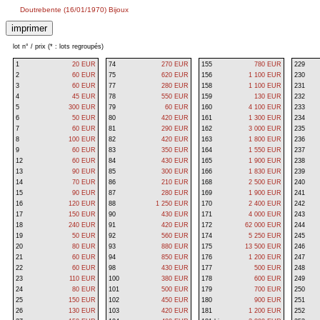
Doutrebente (16/01/1970) Bijoux
lot n° / prix (* : lots regroupés)
1
20 EUR
74
270 EUR
155
780 EUR
229
2
60 EUR
75
620 EUR
156
1 100 EUR
230
3
60 EUR
77
280 EUR
158
1 100 EUR
231
4
45 EUR
78
550 EUR
159
130 EUR
232
5
300 EUR
79
60 EUR
160
4 100 EUR
233
6
50 EUR
80
420 EUR
161
1 300 EUR
234
7
60 EUR
81
290 EUR
162
3 000 EUR
235
8
100 EUR
82
420 EUR
163
1 800 EUR
236
9
60 EUR
83
350 EUR
164
1 550 EUR
237
12
60 EUR
84
430 EUR
165
1 900 EUR
238
13
90 EUR
85
300 EUR
166
1 830 EUR
239
14
70 EUR
86
210 EUR
168
2 500 EUR
240
15
90 EUR
87
280 EUR
169
1 900 EUR
241
16
120 EUR
88
1 250 EUR
170
2 400 EUR
242
17
150 EUR
90
430 EUR
171
4 000 EUR
243
18
240 EUR
91
420 EUR
172
62 000 EUR
244
19
50 EUR
92
560 EUR
174
5 250 EUR
245
20
80 EUR
93
880 EUR
175
13 500 EUR
246
21
60 EUR
94
850 EUR
176
1 200 EUR
247
22
60 EUR
98
430 EUR
177
500 EUR
248
23
110 EUR
100
380 EUR
178
600 EUR
249
24
80 EUR
101
500 EUR
179
700 EUR
250
25
150 EUR
102
450 EUR
180
900 EUR
251
26
130 EUR
103
420 EUR
181
1 200 EUR
252