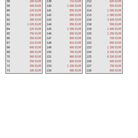
58
160 EUR
139
710 EUR
212
620 EUR
59
300 EUR
140
1 000 EUR
213
550 EUR
60
220 EUR
141
650 EUR
214
1 000 EUR
61
230 EUR
142
800 EUR
215
1 060 EUR
62
280 EUR
143
900 EUR
216
3 400 EUR
63
1 020 EUR
144
950 EUR
218
500 EUR
64
220 EUR
145
1 500 EUR
219
1 400 EUR
65
750 EUR
146
900 EUR
220
1 250 EUR
66
350 EUR
147
800 EUR
221
700 EUR
67
210 EUR
148
610 EUR
222
850 EUR
68
900 EUR
149
900 EUR
223
1 200 EUR
69
480 EUR
150
760 EUR
224
3 200 EUR
70
360 EUR
151
860 EUR
225
8 200 EUR
71
250 EUR
152
800 EUR
226
400 EUR
72
350 EUR
153
1 200 EUR
227
750 EUR
73
190 EUR
154
980 EUR
228
800 EUR