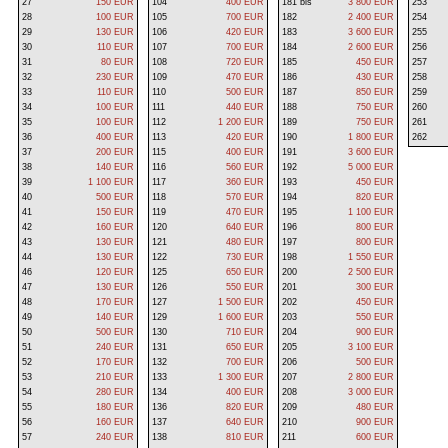
27
150 EUR
104
400 EUR
181 bis
3 800 EUR
253
28
100 EUR
105
700 EUR
182
2 400 EUR
254
29
130 EUR
106
420 EUR
183
3 600 EUR
255
30
110 EUR
107
700 EUR
184
2 600 EUR
256
31
80 EUR
108
720 EUR
185
450 EUR
257
32
230 EUR
109
470 EUR
186
430 EUR
258
33
110 EUR
110
500 EUR
187
850 EUR
259
34
100 EUR
111
440 EUR
188
750 EUR
260
35
100 EUR
112
1 200 EUR
189
750 EUR
261
36
400 EUR
113
420 EUR
190
1 800 EUR
262
37
200 EUR
115
400 EUR
191
3 600 EUR
38
140 EUR
116
560 EUR
192
5 000 EUR
39
1 100 EUR
117
360 EUR
193
450 EUR
40
500 EUR
118
570 EUR
194
820 EUR
41
150 EUR
119
470 EUR
195
1 100 EUR
42
160 EUR
120
640 EUR
196
800 EUR
43
130 EUR
121
480 EUR
197
800 EUR
44
130 EUR
122
730 EUR
198
1 550 EUR
46
120 EUR
125
650 EUR
200
2 500 EUR
47
130 EUR
126
550 EUR
201
300 EUR
48
170 EUR
127
1 500 EUR
202
450 EUR
49
140 EUR
129
1 600 EUR
203
550 EUR
50
500 EUR
130
710 EUR
204
900 EUR
51
240 EUR
131
650 EUR
205
3 100 EUR
52
170 EUR
132
700 EUR
206
500 EUR
53
210 EUR
133
1 300 EUR
207
2 800 EUR
54
280 EUR
134
400 EUR
208
3 000 EUR
55
180 EUR
136
820 EUR
209
480 EUR
56
160 EUR
137
640 EUR
210
900 EUR
57
240 EUR
138
810 EUR
211
600 EUR