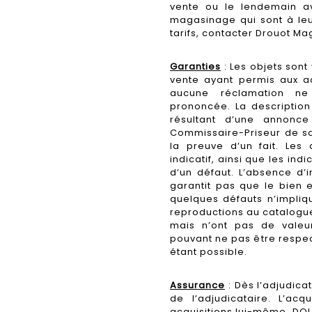
vente ou le lendemain av
magasinage qui sont à leu
tarifs, contacter Drouot Ma
Garanties
: Les objets sont 
vente ayant permis aux a
aucune réclamation ne
prononcée. La description
résultant d’une annonce
Commissaire-Priseur de sa 
la preuve d’un fait. Les
indicatif, ainsi que les ind
d’un défaut. L’absence d’
garantit pas que le bien 
quelques défauts n’impliq
reproductions au catalogue 
mais n’ont pas de valeur
pouvant ne pas être respec
étant possible.
Assurance
: Dès l’adjudicat
de l’adjudicataire. L’ac
acquisitions lui-même. DOU