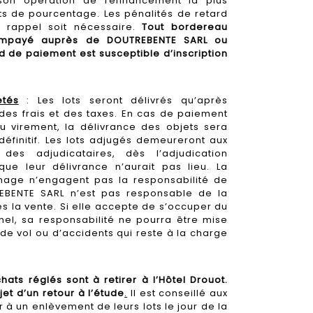
on opération de refinancement la plus
ts de pourcentage. Les pénalités de retard
n rappel soit nécessaire.
Tout bordereau
 impayé auprès de DOUTREBENTE SARL ou
ard de paiement est susceptible d’inscription
etés
: Les lots seront délivrés qu’après
 des frais et des taxes. En cas de paiement
u virement, la délivrance des objets sera
définitif. Les lots adjugés demeureront aux
 des adjudicataires, dès l’adjudication
e leur délivrance n’aurait pas lieu. La
nage n’engagent pas la responsabilité de
EBENTE SARL n’est pas responsable de la
s la vente. Si elle accepte de s’occuper du
nnel, sa responsabilité ne pourra être mise
de vol ou d’accidents qui reste à la charge
hats réglés sont à retirer à l’Hôtel Drouot.
jet d’un retour à l’étude
.
Il est conseillé aux
 à un enlèvement de leurs lots le jour de la