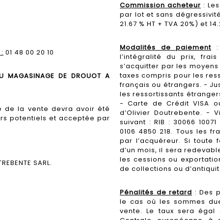
Commission acheteur
: Le
par lot et sans dégressivité
21.67 % HT + TVA 20%) et 14.
Modalités de paiement
:
:
01 48 00 20 10
l’intégralité du prix, fra
s’acquitter par les moyens 
taxes compris pour les ress
AU MAGASINAGE DE DROUOT A
français ou étrangers. - Ju
les ressortissants étranger
- Carte de Crédit VISA o
 de la vente devra avoir été
d’Olivier Doutrebente. -
rs potentiels et acceptée par
suivant : RIB : 30066 1007
0106 4850 218. Tous les fr
par l’acquéreur. Si toute 
d’un mois, il sera redevable
les cessions ou exportatio
REBENTE SARL.
de collections ou d’antiquit
Pénalités de retard
: Des p
le cas où les sommes due
vente. Le taux sera égal 