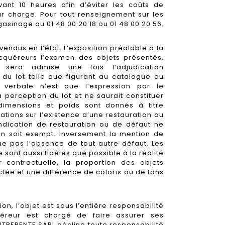
ant 10 heures afin d’éviter les coûts de
r charge. Pour tout renseignement sur les
gasinage au 01 48 00 20 18 ou 01 48 00 20 56.
vendus en l’état. L’exposition préalable à la
cquéreurs l’examen des objets présentés,
 sera admise une fois l’adjudication
 du lot telle que figurant au catalogue ou
 verbale n’est que l’expression par le
perception du lot et ne saurait constituer
 dimensions et poids sont donnés à titre
ications sur l’existence d’une restauration ou
indication de restauration ou de défaut ne
en soit exempt. Inversement la mention de
ue pas l’absence de tout autre défaut. Les
sont aussi fidèles que possible à la réalité
 contractuelle, la proportion des objets
tée et une différence de coloris ou de tons
ion, l’objet est sous l’entière responsabilité
quéreur est chargé de faire assurer ses
TREBENTE SARL décline toute responsabilité