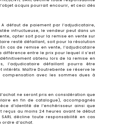
bjet acquis pourrait encourir, et ceci dès
 A défaut de paiement par l’adjudicataire,
tée infructueuse, le vendeur peut dans un
vente, opter soit pour la remise en vente sur
aire resté défaillant, soit pour la résolution
. En cas de remise en vente, l’adjudicataire
a différence entre le prix pour lequel il s’est
 définitivement obtenu lors de la remise en
, l’adjudicataire défaillant pourra être
intérêts. Maître Doutrebente se réserve le
te compensation avec les sommes dues à
d’achat ne seront pris en considération que
ulaire en fin de catalogue), accompagnés
èce d’identité de l’enchérisseur ainsi que
 reçus au moins 24 heures avant le début
SARL décline toute responsabilité en cas
n ordre d’achat.