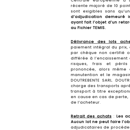
Centrale européenne à s
récente majoré de 10 poin
sont exigibles sans qu’u
d’adjudication demeuré
ayant fait l’objet d’un ret
au Fichier TEMIS.
Délivrance des lots ach
paiement intégral du prix,
par chèque non certifié o
différée à l’encaissement 
risques, frais et périls
prononcée, alors même qu
manutention et le magasi
DOUTREBENTE SARL. DOUTR
charge des transports aprè
transport à titre exceptio
en cause en cas de perte, 
de l’acheteur.
Retrait des achats
:
Les ac
Aucun lot ne peut faire l’ob
adjudicataires de procéder