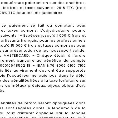
s acquéreurs paieront en sus des enchères,
, les frais et taxes suivants : 26 % TTC (frais
28% TTC pour les lots judiciaires.
 Le paiement se fait au comptant pour
is et taxes compris. L’adjudicataire pourra
suivants : - Espèces jusqu’à 1 000 € frais et
ortissants français, pour les professionnels
squ’à 15 000 € frais et taxes comprises pour
s sur présentation de leur passeport valide.
u MASTERCARD. - Chèque établi à l’ordre
 Virement bancaire au bénéfice du compte
1 00010648502 18 – IBAN fr76 3006 6100 7100
ais liés au virement devront être supportés
fois l’acquéreur ne paie pas dans le délai
 des pénalités liées à la taxe forfaitaire sur
ns de métaux précieux, bijoux, objets d’art,
és.
énalités de retard seront appliquées dans
s sont réglées après le lendemain de la
au taux d’intérêt appliqué par la Banque