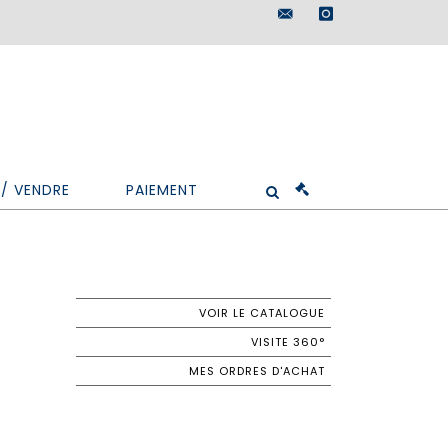
maisondeventes@doutr
instagram
/ VENDRE
PAIEMENT
VOIR LE CATALOGUE
VISITE 360°
MES ORDRES D'ACHAT