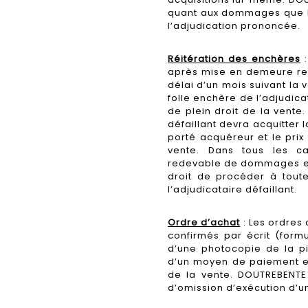
quant aux dommages que l’o
l’adjudication prononcée.
Réitération des enchères
:
après mise en demeure res
délai d’un mois suivant la 
folle enchère de l’adjudicat
de plein droit de la vente
défaillant devra acquitter l
porté acquéreur et le prix
vente. Dans tous les cas
redevable de dommages et 
droit de procéder à tou
l’adjudicataire défaillant.
Ordre d’achat
: Les ordres 
confirmés par écrit (form
d’une photocopie de la pi
d’un moyen de paiement et
de la vente. DOUTREBENTE 
d’omission d’exécution d’u