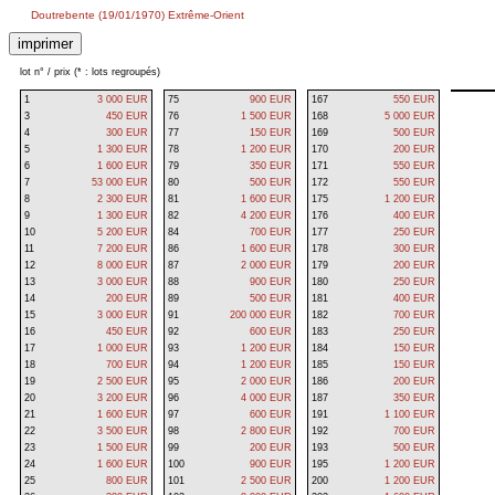
Doutrebente (19/01/1970) Extrême-Orient
lot n° / prix (* : lots regroupés)
1
3 000 EUR
75
900 EUR
167
550 EUR
3
450 EUR
76
1 500 EUR
168
5 000 EUR
4
300 EUR
77
150 EUR
169
500 EUR
5
1 300 EUR
78
1 200 EUR
170
200 EUR
6
1 600 EUR
79
350 EUR
171
550 EUR
7
53 000 EUR
80
500 EUR
172
550 EUR
8
2 300 EUR
81
1 600 EUR
175
1 200 EUR
9
1 300 EUR
82
4 200 EUR
176
400 EUR
10
5 200 EUR
84
700 EUR
177
250 EUR
11
7 200 EUR
86
1 600 EUR
178
300 EUR
12
8 000 EUR
87
2 000 EUR
179
200 EUR
13
3 000 EUR
88
900 EUR
180
250 EUR
14
200 EUR
89
500 EUR
181
400 EUR
15
3 000 EUR
91
200 000 EUR
182
700 EUR
16
450 EUR
92
600 EUR
183
250 EUR
17
1 000 EUR
93
1 200 EUR
184
150 EUR
18
700 EUR
94
1 200 EUR
185
150 EUR
19
2 500 EUR
95
2 000 EUR
186
200 EUR
20
3 200 EUR
96
4 000 EUR
187
350 EUR
21
1 600 EUR
97
600 EUR
191
1 100 EUR
22
3 500 EUR
98
2 800 EUR
192
700 EUR
23
1 500 EUR
99
200 EUR
193
500 EUR
24
1 600 EUR
100
900 EUR
195
1 200 EUR
25
800 EUR
101
2 500 EUR
200
1 200 EUR