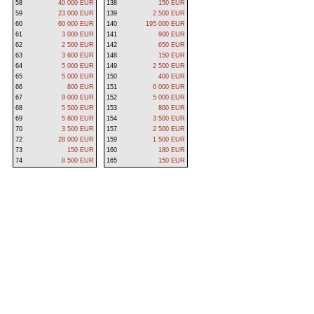
58
40 000 EUR
138
150 EUR
59
23 000 EUR
139
2 500 EUR
60
60 000 EUR
140
195 000 EUR
61
3 000 EUR
141
900 EUR
62
2 500 EUR
142
650 EUR
63
3 600 EUR
148
150 EUR
64
5 000 EUR
149
2 500 EUR
65
5 000 EUR
150
400 EUR
66
800 EUR
151
6 000 EUR
67
9 000 EUR
152
5 000 EUR
68
5 500 EUR
153
800 EUR
69
5 800 EUR
154
3 500 EUR
70
3 500 EUR
157
2 500 EUR
72
28 000 EUR
159
1 500 EUR
73
150 EUR
160
180 EUR
74
8 500 EUR
165
150 EUR