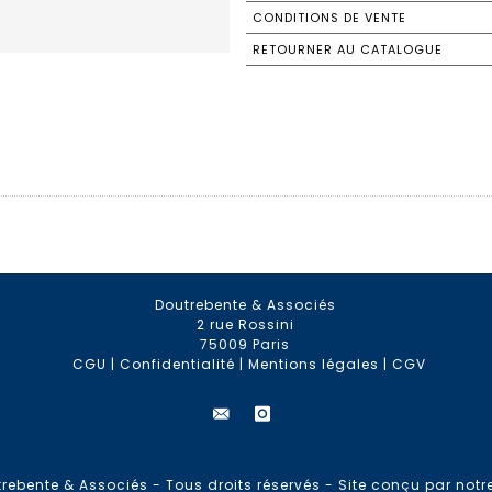
CONDITIONS DE VENTE
RETOURNER AU CATALOGUE
Doutrebente & Associés
2 rue Rossini
75009 Paris
CGU
|
Confidentialité
|
Mentions légales
|
CGV
rebente & Associés - Tous droits réservés -
Site conçu par notr