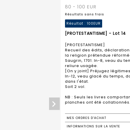
80 - 100 EUR
Résultats sans frais
Résultat :
100EUR
[PROTESTANTISME] - Lot 14
[PROTESTANTISME]
Recueil des édits, déclaration
la religion prétendue réformé
Saugrin, 1701. In-8, veau du t
reliure usagée.
[On y joint] Préjugez légitimes
In-12, veau glacé du temps, d
dans l'état.
Soit 2 vol.
NB : Seuls les livres comport
planches ont été collationnés
MES ORDRES D'ACHAT
INFORMATIONS SUR LA VENTE