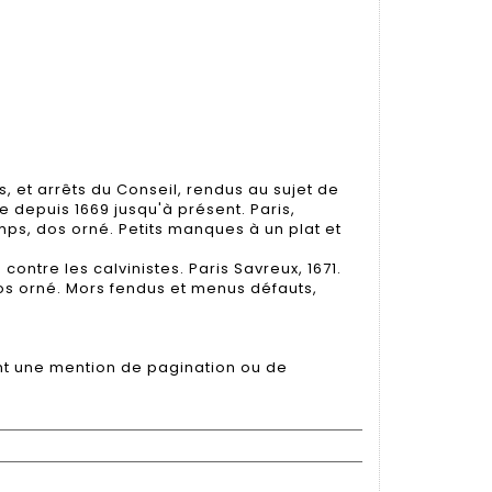
s, et arrêts du Conseil, rendus au sujet de
e depuis 1669 jusqu'à présent. Paris,
emps, dos orné. Petits manques à un plat et
 contre les calvinistes. Paris Savreux, 1671.
os orné. Mors fendus et menus défauts,
ant une mention de pagination ou de
.