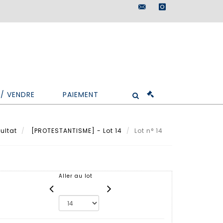
maisondeventes@doutr
instagram
/ VENDRE
PAIEMENT
ultat
[PROTESTANTISME] - Lot 14
Lot n° 14
Aller au lot