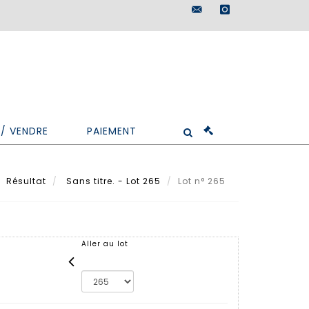
maisondeventes@doutr
instagram
/ VENDRE
PAIEMENT
Résultat
Sans titre. - Lot 265
Lot n° 265
Aller au lot