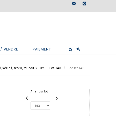
maisondeventes@doutr
instagram
/ VENDRE
PAIEMENT
Série), N°20, 21 oct 2002. - Lot 143
Lot n° 143
Aller au lot