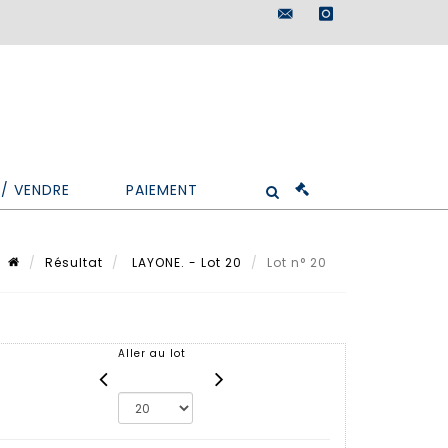
maisondeventes@doutr
instagram
/ VENDRE
PAIEMENT
Résultat
LAYONE. - Lot 20
Lot n° 20
Aller au lot