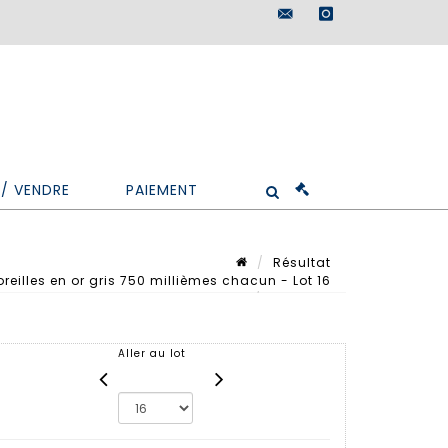
maisondeventes@doutr
instagram
/ VENDRE
PAIEMENT
Résultat
reilles en or gris 750 millièmes chacun - Lot 16
Lot n° 16
Aller au lot