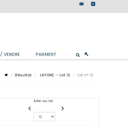
maisondeventes@doutr
instagram
/ VENDRE
PAIEMENT
Résultat
LAYONE. - Lot 12
Lot n° 12
Aller au lot