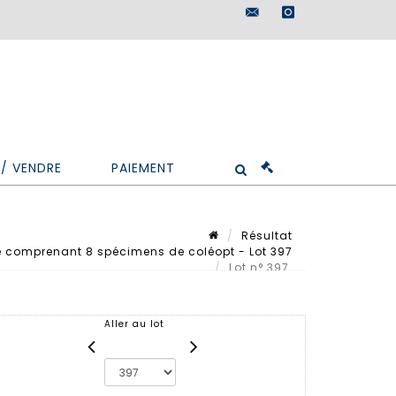
maisondeventes@doutr
instagram
/ VENDRE
PAIEMENT
Résultat
e comprenant 8 spécimens de coléopt - Lot 397
Lot n° 397
Aller au lot