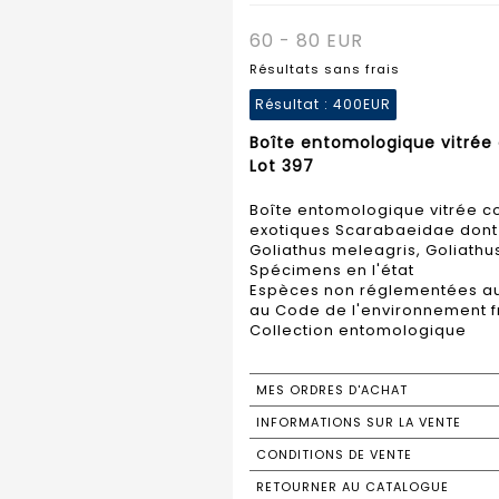
60 - 80 EUR
Résultats sans frais
Résultat :
400EUR
Boîte entomologique vitrée
Lot 397
Boîte entomologique vitrée 
exotiques Scarabaeidae dont G
Goliathus meleagris, Goliathu
Spécimens en l'état
Espèces non réglementées au t
au Code de l'environnement f
Collection entomologique
MES ORDRES D'ACHAT
INFORMATIONS SUR LA VENTE
CONDITIONS DE VENTE
RETOURNER AU CATALOGUE