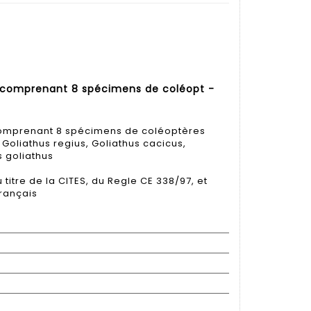
 comprenant 8 spécimens de coléopt -
comprenant 8 spécimens de coléoptères
oliathus regius, Goliathus cacicus,
s goliathus
itre de la CITES, du Regle CE 338/97, et
rançais