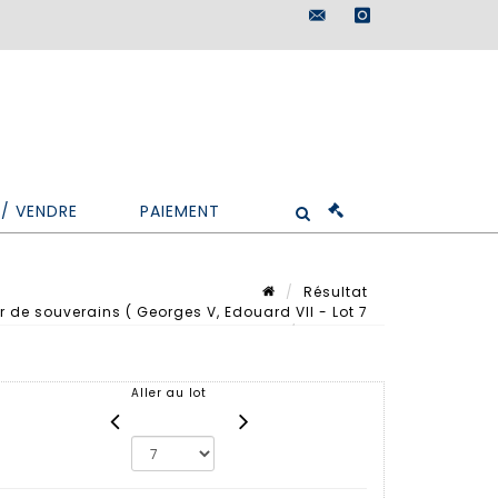
maisondeventes@doutr
instagram
/ VENDRE
PAIEMENT
Résultat
 de souverains ( Georges V, Edouard VII - Lot 7
Lot n° 7
Aller au lot