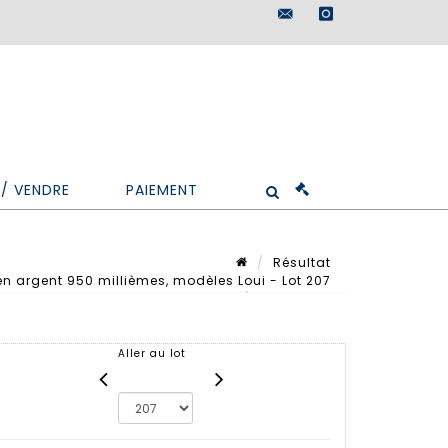
maisondeventes@doutr
instagram
/ VENDRE
PAIEMENT
Résultat
n argent 950 millièmes, modèles Loui - Lot 207
Lot n° 207
Aller au lot