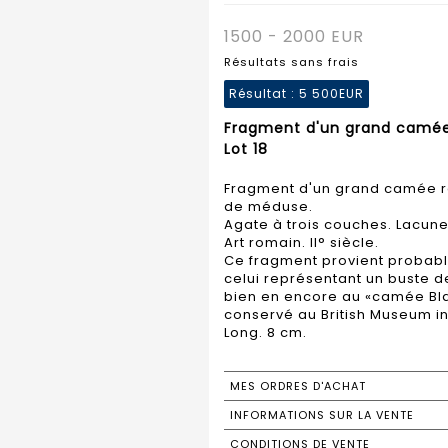
1500 - 2000 EUR
Résultats sans frais
Résultat :
5 500EUR
Fragment d'un grand camée 
Lot 18
Fragment d'un grand camée r
de méduse.
Agate à trois couches. Lacunes 
Art romain. II° siècle.
Ce fragment provient proba
celui représentant un buste de
bien en encore au «camée Bla
conservé au British Museum in
Long. 8 cm.
MES ORDRES D'ACHAT
INFORMATIONS SUR LA VENTE
CONDITIONS DE VENTE