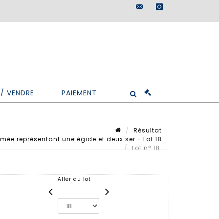
maisondeventes@doutr
instagram
/ VENDRE
PAIEMENT
Résultat
e représentant une égide et deux ser - Lot 18
Lot n° 18
Aller au lot