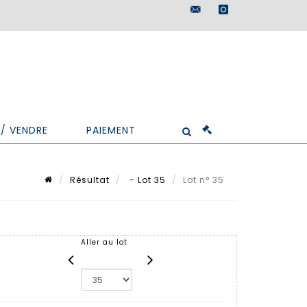
maisondeventes@doutr
instagram
/ VENDRE
PAIEMENT
Résultat
- Lot 35
Lot n° 35
Aller au lot