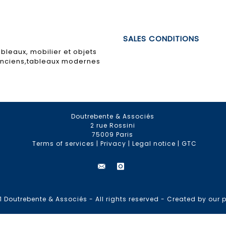
SALES CONDITIONS
bleaux, mobilier et objets
 anciens,tableaux modernes
Doutrebente & Associés
2 rue Rossini
75009 Paris
Terms of services
|
Privacy
|
Legal notice
|
GTC
 Doutrebente & Associés - All rights reserved -
Created by our p