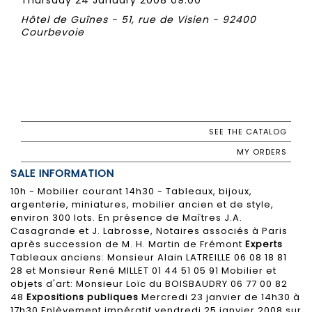
Hôtel de Guînes - 51, rue de Visien - 92400
Courbevoie
SEE THE CATALOG
MY ORDERS
SALE INFORMATION
10h - Mobilier courant 14h30 - Tableaux, bijoux,
argenterie, miniatures, mobilier ancien et de style,
environ 300 lots. En présence de Maîtres J.A.
Casagrande et J. Labrosse, Notaires associés à Paris
après succession de M. H. Martin de Frémont
Experts
Tableaux anciens: Monsieur Alain LATREILLE 06 08 18 81
28 et Monsieur René MILLET 01 44 51 05 91 Mobilier et
objets d'art: Monsieur Loïc du BOISBAUDRY 06 77 00 82
48
Expositions publiques
Mercredi 23 janvier de 14h30 à
17h30 Enlèvement impératif vendredi 25 janvier 2008 sur