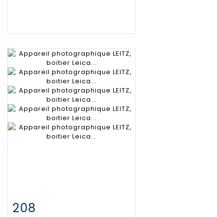
208
Item detail
Zoom