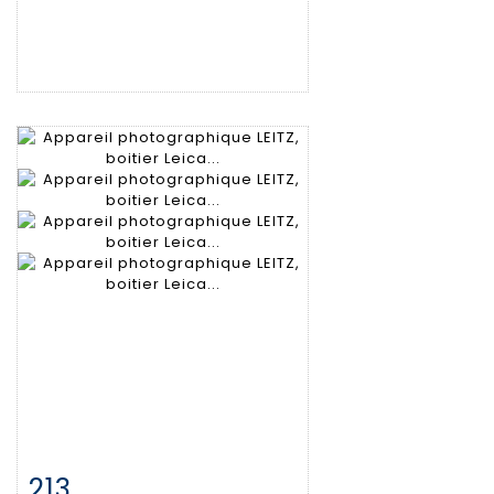
213
Item detail
Zoom