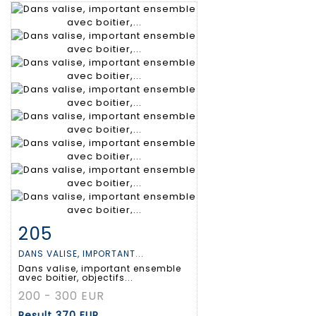
205
Item detail
Zoom
DANS VALISE, IMPORTANT...
Dans valise, important ensemble
avec boitier, objectifs...
200 - 300 EUR
Result
370 EUR