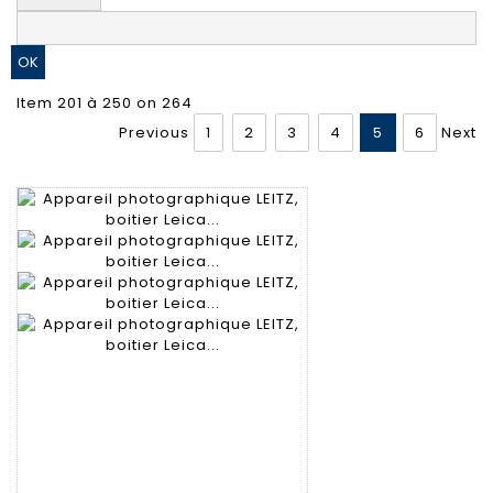
Item 201 à 250 on 264
Previous
1
2
3
4
5
6
Next