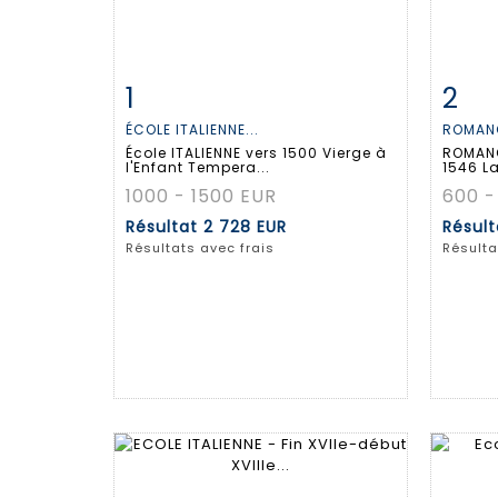
1
2
Fiche détaillée
Zoom
Fiche
ÉCOLE ITALIENNE...
ROMANO
École ITALIENNE vers 1500 Vierge à
ROMANO
l'Enfant Tempera...
1546 La
1000 - 1500 EUR
600 -
Résultat
2 728 EUR
Résul
Résultats avec frais
Résulta