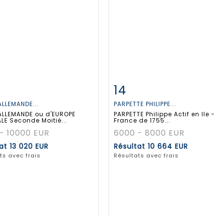
14
 détaillée
Zoom
Fiche détaillée
Zoo
ALLEMANDE...
PARPETTE PHILIPPE...
ALLEMANDE ou d'EUROPE
PARPETTE Philippe Actif en Ile -
LE Seconde Moitié...
France de 1755...
- 10000 EUR
6000 - 8000 EUR
tat
13 020 EUR
Résultat
10 664 EUR
ts avec frais
Résultats avec frais