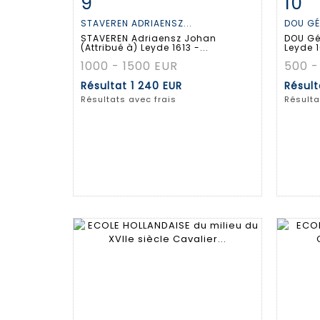
9
10
Fiche détaillée
Zoom
Fiche
STAVEREN ADRIAENSZ...
DOU GÉ
STAVEREN Adriaensz Johan
DOU Gér
(Attribué à) Leyde 1613 -...
Leyde 1
1000 - 1500 EUR
500 -
Résultat
1 240 EUR
Résul
Résultats avec frais
Résulta