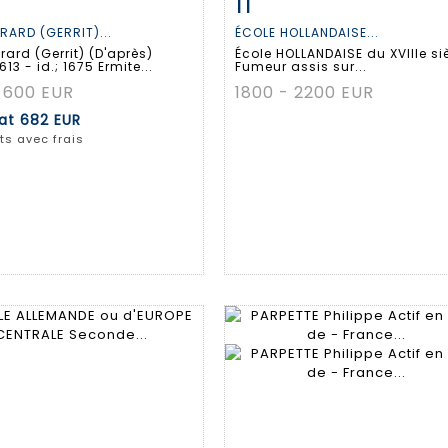
11
 détaillée
Zoom
Fiche détaillée
Zoo
RARD (GERRIT)...
ÉCOLE HOLLANDAISE...
ard (Gerrit) (D'après)
École HOLLANDAISE du XVIIIe si
613 - id.; 1675 Ermite...
Fumeur assis sur...
 600 EUR
1800 - 2200 EUR
tat
682 EUR
ts avec frais