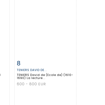
8
m
Fiche détaillée
Zoom
TENIERS DAVID DE...
1
TENIERS David de (Ecole de) (1610-
1690) La lecture...
600 - 800 EUR