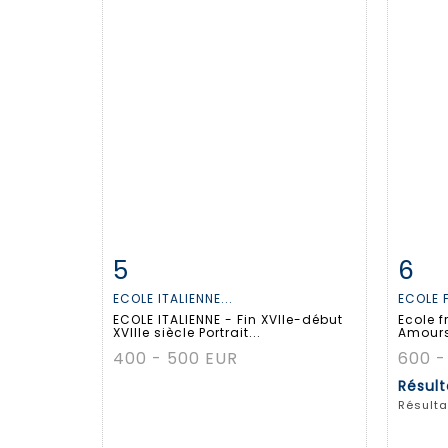
5
6
Fiche détaillée
Zoom
Fiche
ECOLE ITALIENNE...
ECOLE 
ECOLE ITALIENNE - Fin XVIIe-début
Ecole f
XVIIIe siècle Portrait...
Amours
400 - 500 EUR
600 -
Résul
Résulta