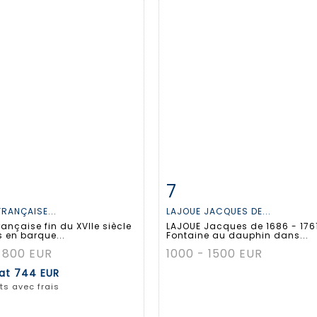
7
 détaillée
Zoom
Fiche détaillée
Zoo
FRANÇAISE...
LAJOUE JACQUES DE...
rançaise fin du XVIIe siècle
LAJOUE Jacques de 1686 - 176
 en barque...
Fontaine au dauphin dans...
 800 EUR
1000 - 1500 EUR
tat
744 EUR
ts avec frais