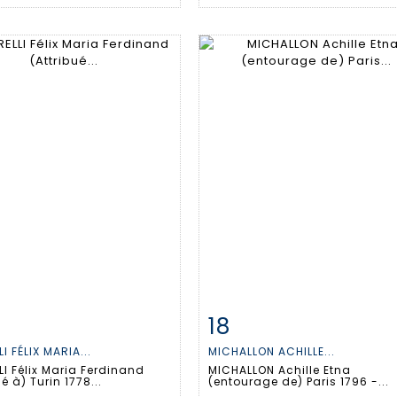
18
 détaillée
Zoom
Fiche détaillée
Zoo
I FÉLIX MARIA...
MICHALLON ACHILLE...
I Félix Maria Ferdinand
MICHALLON Achille Etna
ué à) Turin 1778...
(entourage de) Paris 1796 -...