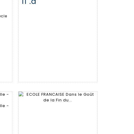
11 .a
m
Fiche détaillée
Zoom
ècle