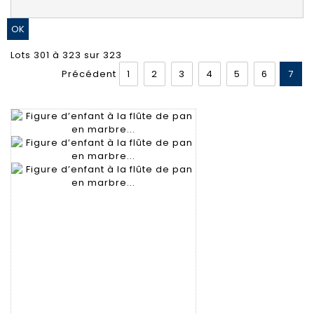
Lots 301 à 323 sur 323
Précédent
1
2
3
4
5
6
7