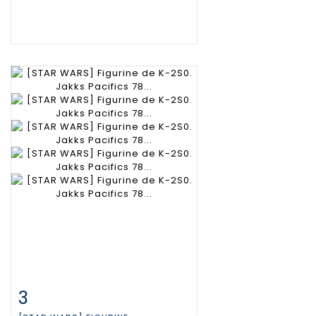
3
Fiche détaillée
Zoom