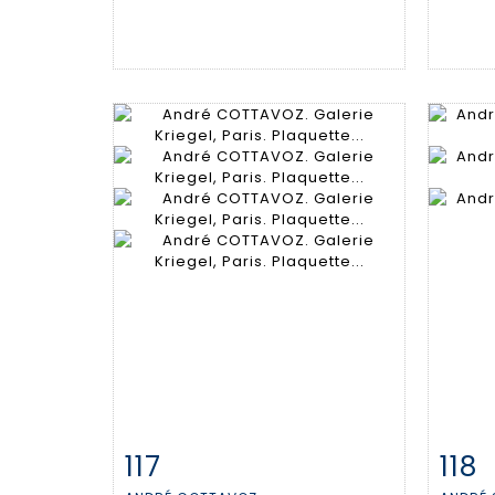
117
118
Fiche détaillée
Zoom
Fiche