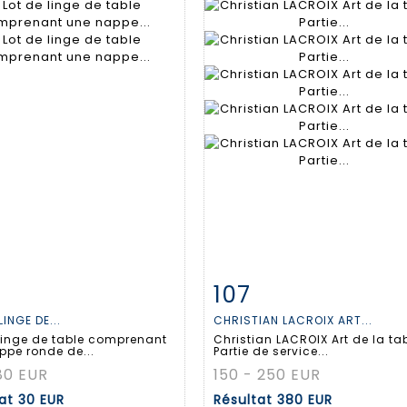
107
 détaillée
Zoom
Fiche détaillée
Zoo
LINGE DE...
CHRISTIAN LACROIX ART...
 linge de table comprenant
Christian LACROIX Art de la tab
ppe ronde de...
Partie de service...
80 EUR
150 - 250 EUR
tat
30 EUR
Résultat
380 EUR