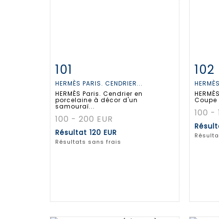
101
102
Fiche détaillée
Zoom
Fiche
HERMÈS PARIS. CENDRIER...
HERMÈS
HERMÈS Paris. Cendrier en
HERMÈS
porcelaine à décor d'un
Coupe 
samouraï...
100 -
100 - 200 EUR
Résul
Résultat
120 EUR
Résulta
Résultats sans frais