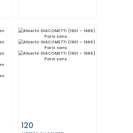
120
m
Fiche détaillée
Zoom