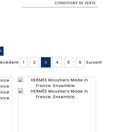
CONDITIONS DE VENTE
récédent
1
2
3
4
5
6
Suivant