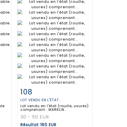
108
m
Fiche détaillée
Zoom
LOT VENDU EN L'ÉTAT...
le.
Lot vendu en l'état (rouille, usures)
comprenant : MARKLIN...
30 - 50 EUR
Résultat
160 EUR