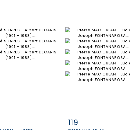
119
 détaillée
Zoom
Fiche détaillée
Zoo