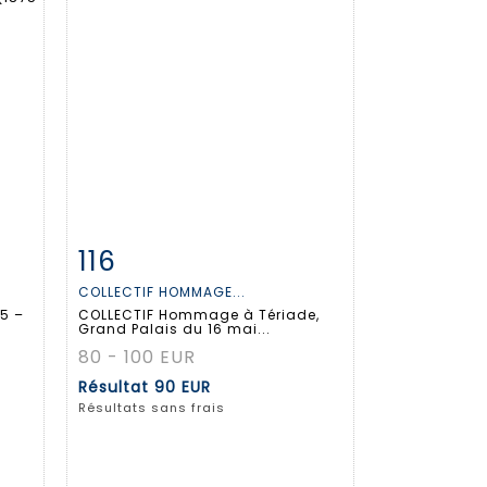
116
m
Fiche détaillée
Zoom
COLLECTIF HOMMAGE...
5 –
COLLECTIF Hommage à Tériade,
Grand Palais du 16 mai...
80 - 100 EUR
Résultat
90 EUR
Résultats sans frais