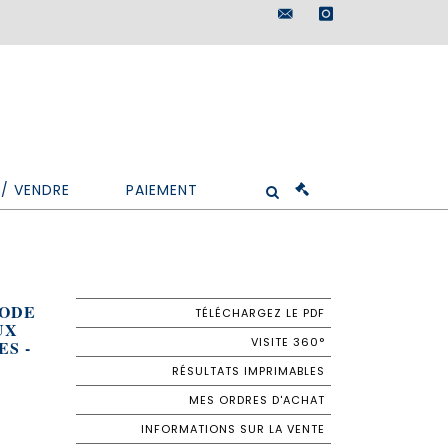
maisondeventes@doutr
instagram
/ VENDRE
PAIEMENT
MODE
TÉLÉCHARGEZ LE PDF
UX
VISITE 360°
S -
RÉSULTATS IMPRIMABLES
MES ORDRES D'ACHAT
INFORMATIONS SUR LA VENTE