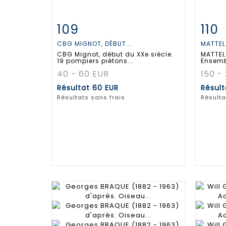
109
110
Fiche détaillée
Zoom
Fiche
CBG MIGNOT, DÉBUT...
MATTEL
CBG Mignot, début du XXe siècle.
MATTEL
19 pompiers piétons...
Ensembl
40 - 60 EUR
150 -
Résultat
60 EUR
Résul
Résultats sans frais
Résulta