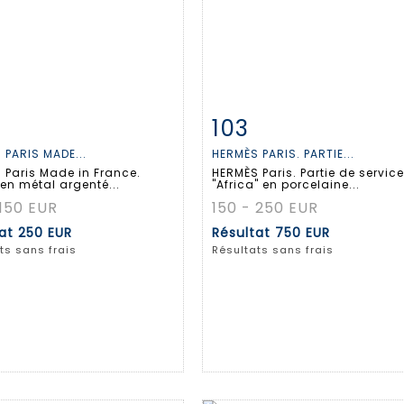
103
 détaillée
Zoom
Fiche détaillée
Zoo
 PARIS MADE...
HERMÈS PARIS. PARTIE...
 Paris Made in France.
HERMÈS Paris. Partie de service
en métal argenté...
"Africa" en porcelaine...
 150 EUR
150 - 250 EUR
tat
250 EUR
Résultat
750 EUR
ts sans frais
Résultats sans frais