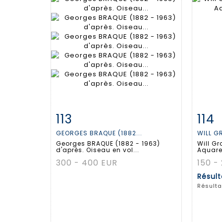
113
114
Fiche détaillée
Zoom
Fiche
GEORGES BRAQUE (1882...
WILL G
Georges BRAQUE (1882 - 1963)
Will G
d'après. Oiseau en vol...
Aquarel
300 - 400 EUR
150 -
Résul
Résulta