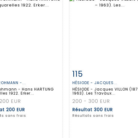
115
 détaillée
Zoom
Fiche détaillée
Zoo
ROHMANN -...
HÉSIODE - JACQUES...
rohmann - Hans HARTUNG
HÉSIODE - Jacques VILLON (187
les 1922. Erker...
1963). Les Travaux...
 200 EUR
200 - 300 EUR
tat
200 EUR
Résultat
300 EUR
ts sans frais
Résultats sans frais