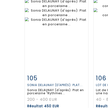
105
106
Fiche détaillée
Zoom
Fiche
SONIA DELAUNAY (D'APRÈS). PLAT...
LOT DE 
Sonia DELAUNAY (d'après). Plat en
Lot de
porcelaine "Rythmes...
une na
200 - 400 EUR
40 - 
Résultat
450 EUR
Résul