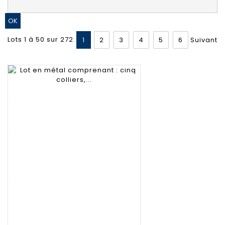
Lots 1 à 50 sur 272
1
2
3
4
5
6
Suivant